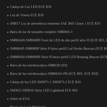
Cabeça de Luz LED ECE R10
Luz de Viseira ECE R10
SM817 Luz de advertência resistente SAE J845 Classe 1 ECE R10
Barra de luz de tamanho completo SM600A-3
SM804AH-SM804HH Farol de LED de alto perfil série H (ECE R65,
SM808AP-SM808HP Série P baixo perfil Led Strobe Beacons (ECE R
SM808AH-SM808HH Série H baixo perfil LED Rotating Beacon (EC
Barra de luz estroboscópica SM863D (E9)
Barra de luz estroboscópica SM866AS-PB (ECE R65, ECE R10)
Cabeça de luz LED SM3071-1 SM3073-2 ECE R10
SM3015 SM3016 Série LED Lighthead ECE R65
Sobre os EUA