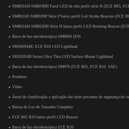
SM803AH-SM803HH Farol LED de alto perfil série H (ECE R65, EC
SM802AP-SM802HP Série P baixo perfil Led Strobe Beacons (ECE R
SM802AH-SM802HH Série H baixo perfil LED Rotating Beacon (EC
Barra de luz estroboscópica SM868S (E9)
SM3069ABC ECE R10 LED Lighthead
SM3020AB Series Ultra Thin LED Surface Mount Lighthead
Barra de luz estroboscópica SM878 (ECE R65, ECE R10, SAE)
Produtos
Vídeo
Áreas de classificação e aplicação das luzes piscantes de segurança do v
Barras de Luz de Tamanho Completo
ECE R65 R10 baixo perfil LED Beacon
Barra de luz estroboscópica ECE R10