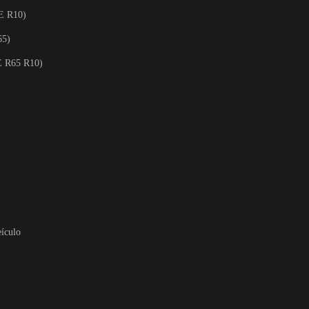
E R10)
65)
E R65 R10)
eículo