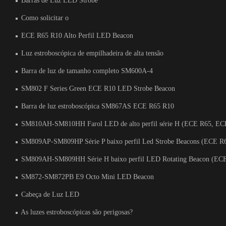
Barras de Luz LED Strobe
Como solicitar o
ECE R65 R10 Alto Perfil LED Beacon
Luz estroboscópica de empilhadeira de alta tensão
Barra de luz de tamanho completo SM600A-4
SM802 F Series Green ECE R10 LED Strobe Beacon
Barra de luz estroboscópica SM867AS ECE R65 R10
SM810AH-SM810HH Farol LED de alto perfil série H (ECE R65, EC
SM809AP-SM809HP Série P baixo perfil Led Strobe Beacons (ECE R
SM809AH-SM809HH Série H baixo perfil LED Rotating Beacon (EC
SM872-SM872PB E9 Octo Mini LED Beacon
Cabeça de Luz LED
As luzes estroboscópicas são perigosas?