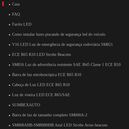
Casa
FAQ
Faróis LED
Como instalar luzes piscando de segurança led do veículo
V16 LED Luz de emergência de segurança rodoviária SM821
ECE R65 R10 LED Strobe Beacons
SM816 Luz de advertência resistente SAE J845 Classe 1 ECE R10
Barra de luz estroboscópica ECE R65 R10
Cabeça de Luz LED ECE R65 R10
Luz de viseira LED ECE R65/SAE
SUMBEXAUTO
Barra de luz de tamanho completo SM600A-2
SM808AHB-SM808HHB Azul LED Strobe Aviso beacons