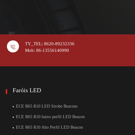
TY_TEL: 8620-89232336
Mob: 86-13556140990
Faróis LED
ECE R65 R10 LED Strobe Beacons
ECE R65 R10 baixo perfil LED Beacon
ECE R65 R10 Alto Perfil LED Beacon