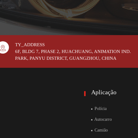
TY_ADDRESS
6F, BLDG 7, PHASE 2, HUACHUANG, ANIMATION IND.
PARK, PANYU DISTRICT, GUANGZHOU, CHINA
Aplicação
Polícia
Autocarro
Camião