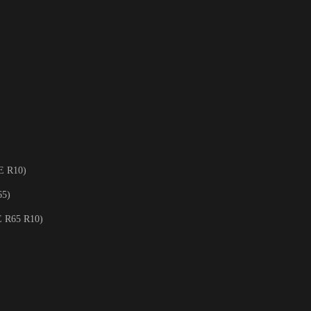
E R10)
65)
E R65 R10)