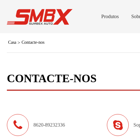
Produtos
Sob
Casa
Contacte-nos
Barras de Luz de Tama
Barras de Lu
CONTACTE-NOS
Cabeça
V16 Luzes de sinal d
Luz do estrobo da
(Traço/Deck)
8620-89232336
Sop