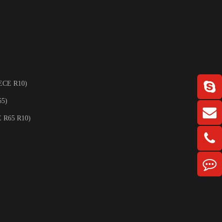
 ECE R10)
65)
E R65 R10)