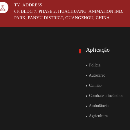
TY_ADDRESS
6F, BLDG 7, PHASE 2, HUACHUANG, ANIMATION IND.
PARK, PANYU DISTRICT, GUANGZHOU, CHINA
Aplicação
Polícia
Autocarro
Camião
Combate a incêndios
Ambulância
Agricultura