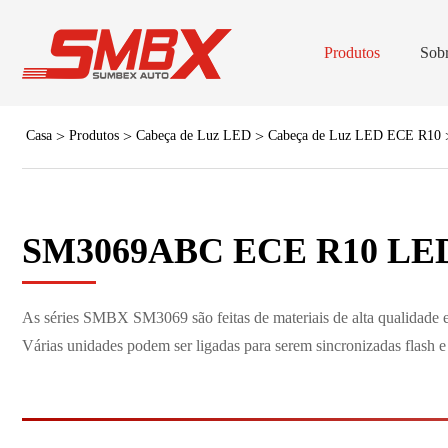
Produtos
Sob
Casa
Produtos
Cabeça de Luz LED
Cabeça de Luz LED ECE R10
Barras de Luz de Tama
Barras de Lu
SM3069ABC ECE R10 L
Cabeça
V16 Luzes de sinal d
As séries SMBX SM3069 são feitas de materiais de alta qualidade 
Várias unidades podem ser ligadas para serem sincronizadas flash 
Luz do estrobo da
(Traço/Deck)