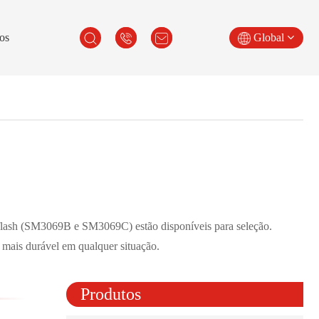
os
Global
 flash (SM3069B e SM3069C) estão disponíveis para seleção.
 mais durável em qualquer situação.
ia SM821
se 1 ECE R10
Produtos
se 1 ECE R10