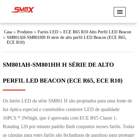
Casa
Produtos
Faróis LED
ECE R65 R10 Alto Perfil LED Beacon
SM801AH-SM801HH H série de alto perfil LED Beacon (ECE R65,
ECE R10)
SM801AH-SM801HH H SÉRIE DE ALTO
PERFIL LED BEACON (ECE R65, ECE R10)
Os faróis LED da série SM801 H são projetados para uma fonte de
luz óptica especial e construídos comtorre LED de qualidade
16PCS * 3Whigh, que é aprovada com ECE R65 Classe 1.
Rotating 120 por minuto padrão flash conjuntos nesses faróis. Todas
as cúpulas para estes faróis são fechaduras de parafuso para proteger