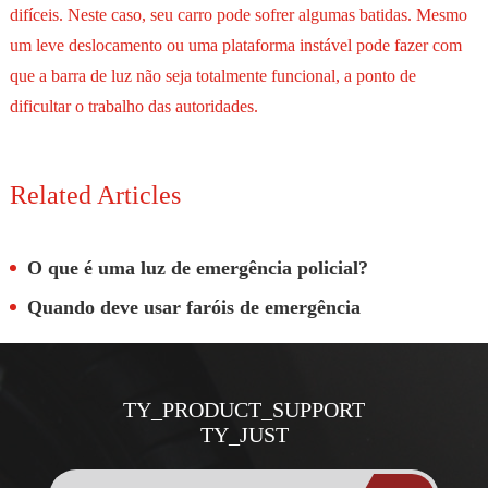
difíceis. Neste caso, seu carro pode sofrer algumas batidas. Mesmo
um leve deslocamento ou uma plataforma instável pode fazer com
que a barra de luz não seja totalmente funcional, a ponto de
dificultar o trabalho das autoridades.
Related Articles
O que é uma luz de emergência policial?
Quando deve usar faróis de emergência
TY_PRODUCT_SUPPORT
TY_JUST